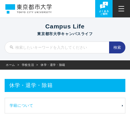
よくある
ご質問
Campus Life
東京都市大学キャンパスライフ
ホーム
>
学校生活
>
休学・退学・除籍
休学・退学・除籍
学籍について