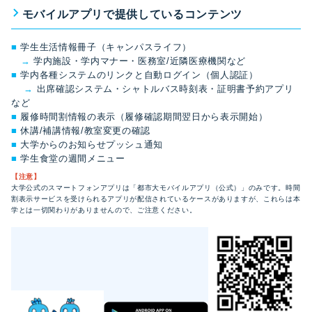
モバイルアプリで提供しているコンテンツ
■
学生生活情報冊子（キャンパスライフ）
→
学内施設・学内マナー・医務室/近隣医療機関など
■
学内各種システムのリンクと自動ログイン（個人認証）
→
出席確認システム・シャトルバス時刻表・証明書予約アプリ
など
■
履修時間割情報の表示（履修確認期間翌日から表示開始）
■
休講/補講情報/教室変更の確認
■
大学からのお知らせプッシュ通知
■
学生食堂の週間メニュー
【注意】
大学公式のスマートフォンアプリは「都市大モバイルアプリ（公式）」のみです。時間
割表示サービスを受けられるアプリが配信されているケースがありますが、これらは本
学とは一切関わりがありませんので、ご注意ください。