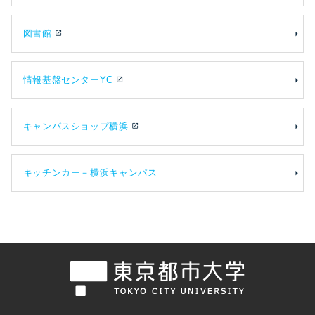
図書館
open_in_new
情報基盤センターYC
open_in_new
キャンパスショップ横浜
open_in_new
キッチンカー－横浜キャンパス