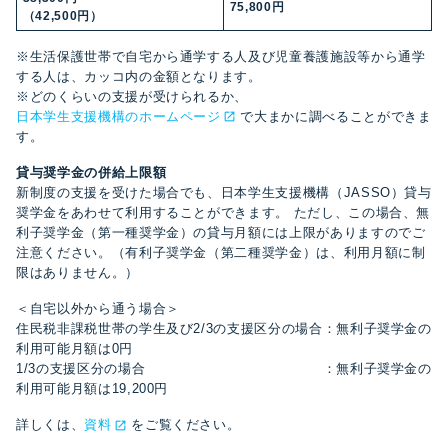
75,800
円
（42,500円）
※生活保護世帯で自宅から通学する人及び児童養護施設等から通学
する人は、カッコ内の金額となります。
※どのくらいの支援が受けられるか、
日本学生支援機構のホームページ
で大まかに調べることができま
す。
貸与奨学金の併給上限額
新制度の支援を受けた場合でも、日本学生支援機構（JASSO）貸与
奨学金をあわせて利用することができます。 ただし、この場合、無
利子奨学金（第一種奨学金）の貸与月額には上限がありますのでご
注意ください。（有利子奨学金（第二種奨学金）は、利用月額に制
限はありません。）
＜自宅以外から通う場合＞
住民税非課税世帯の学生及び2/3の支援区分の場合：無利子奨学金の
利用可能月額は0円
1/3の支援区分の場合 ：無利子奨学金の
利用可能月額は19,200円
詳しくは、
資料
をご覧ください。