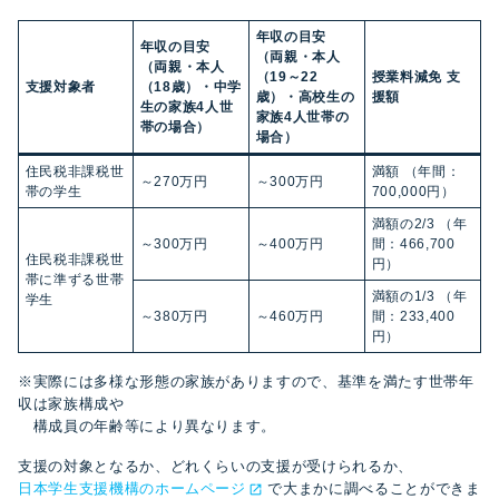
年収の目安
年収の目安
（両親・本人
（両親・本人
（19～22
授業料減免
支
支援対象者
（18歳）・中学
歳）・高校生の
援額
生の家族4人世
家族4人世帯の
帯の場合）
場合）
住民税非課税世
満額 （年間：
～270万円
～300万円
帯の学生
700,000円）
満額の2/3 （年
～300万円
～400万円
間：466,700
住民税非課税世
円）
帯に準ずる世帯
満額の1/3 （年
学生
～380万円
～460万円
間：233,400
円）
※実際には多様な形態の家族がありますので、基準を満たす世帯年
収は家族構成や
構成員の年齢等により異なります。
支援の対象となるか、どれくらいの支援が受けられるか、
日本学生支援機構のホームページ
で大まかに調べることができま