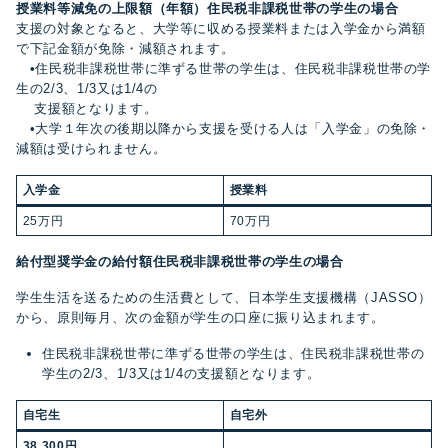
授業料等減免の上限額（年額）住民税非課税世帯の学生の場合
支援の対象となると、大学等に収める授業料または入学金から満額
で下記金額が免除・減額されます。
•住民税非課税世帯に準ずる世帯の学生は、住民税非課税世帯の学
生の2/3、1/3又は1/4の
支援額となります。
•大学１年次の後期以降から支援を受ける人は「入学金」の免除・
減額は受けられません。
入学金
授業料
25万円
70万円
給付型奨学金の給付額住民税非課税世帯の学生の場合
学生生活を送るための生活費として、日本学生支援機構（JASSO）
から、原則毎月、次の金額が学生の口座に振り込まれます。
住民税非課税世帯に準ずる世帯の学生は、住民税非課税世帯の
学生の2/3、1/3又は1/4の支援額となります。
自宅生
自宅外
38,300
円