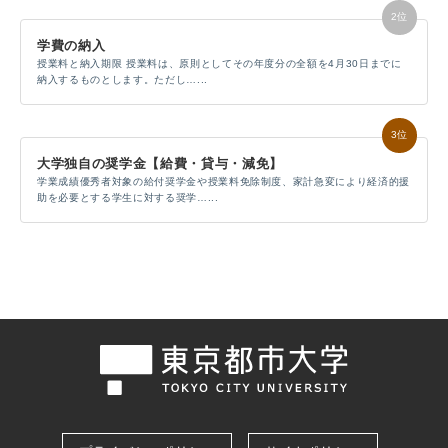
学費の納入
授業料と納入期限 授業料は、原則としてその年度分の全額を4月30日までに
納入するものとします。ただし…...
大学独自の奨学金【給費・貸与・減免】
学業成績優秀者対象の給付奨学金や授業料免除制度、家計急変により経済的援
助を必要とする学生に対する奨学…...