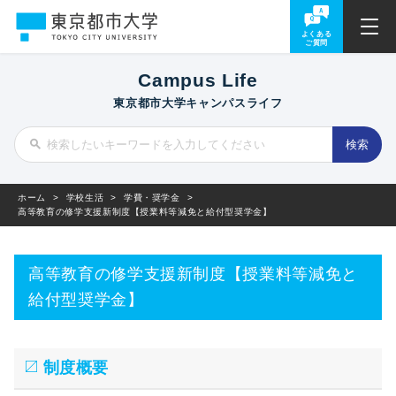
よくある
ご質問
Campus Life
東京都市大学キャンパスライフ
ホーム
>
学校生活
>
学費・奨学金
>
高等教育の修学支援新制度【授業料等減免と給付型奨学金】
高等教育の修学支援新制度【授業料等減免と
給付型奨学金】
制度概要