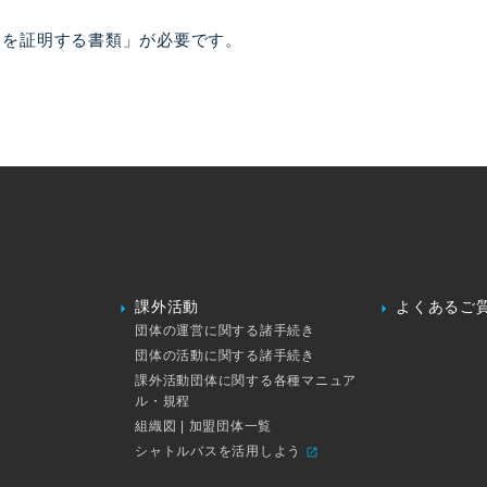
力を証明する書類」が必要です。
課外活動
よくあるご
団体の運営に関する諸手続き
団体の活動に関する諸手続き
課外活動団体に関する各種マニュア
ル・規程
組織図 | 加盟団体一覧
シャトルバスを活用しよう
open_in_new