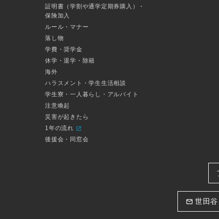
証明書（学割や通学定期券購入）・
保険加入
ルール・マナー
落し物
学費・奨学金
休学・退学・除籍
海外
ハラスメント・学生生活相談
学生寮・一人暮らし・アルバイト
注意喚起
災害が起きたら
1年の流れ
open_in_new
後援会・同窓会
世田谷
email