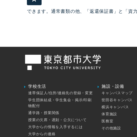
できます。通常書類の他、「返還保証書」と「資
学校生活
施設・設備
連帯保証人/住所/連絡先の登録・変更
キャンパスマップ
学生団体結成・学生集会・掲示/印刷
世田谷キャンパス
物配付
横浜キャンパス
通学路・授業関係
体育施設
授業の欠席・遅刻・公欠について
医務室
大学からの情報を入手するには
その他施設
大学からの連絡