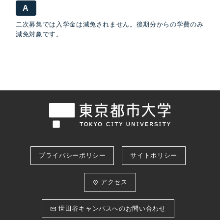
A
二次募集では入学金は減免されません。後期分からの学費のみ
減免対象です。
プライバシーポリシー
サイトポリシー
アクセス
place
世田谷キャンパスへのお問い合わせ
email